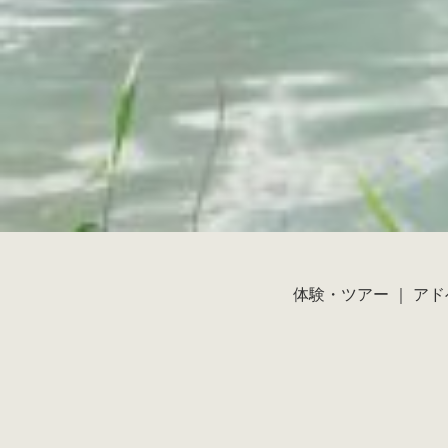
体験・ツアー
｜
アド