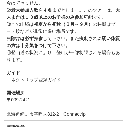
金はできません。
②
最大参加人数を４名まで
とします。このツアーは、
大
人または１３歳以上のお子様のみ参加可能
です。
③この山域は
初夏から初秋（６月～９月）
の時期はブ
ヨ・蚊などが非常に多い場所です。
虫除けは必ず持参
して下さい。また
虫刺されに弱い体質
の方は十分気をつけて下さい
。
④登山道の状況により、登山が一部制限される場合もあ
ります。
ガイド
コネクトリップ登録ガイド
開催場所
〒099-2421
北海道網走市字呼人812-2 Connectrip